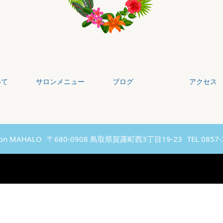
いて
サロンメニュー
ブログ
アクセス
alon MAHALO
〒680-0908 鳥取県賀露町西3丁目19-23
TEL 0857-