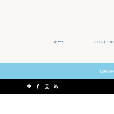
ホーム
マハロにつ
Este S
agram
RSS