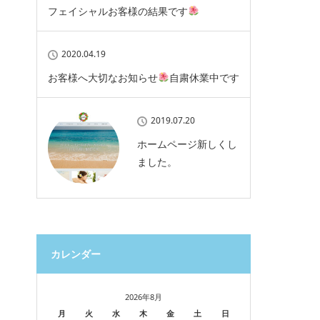
フェイシャルお客様の結果です
2020.04.19
お客様へ大切なお知らせ
自粛休業中です
2019.07.20
ホームページ新しくし
ました。
カレンダー
2026年8月
月
火
水
木
金
土
日